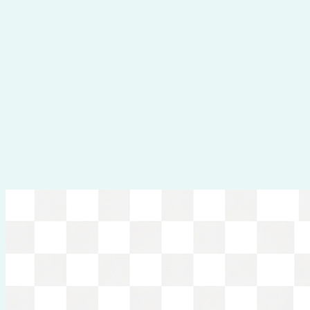
Перейти
к
содержимому