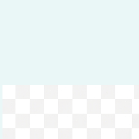
Перейти
к
содержимому