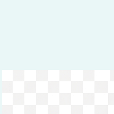
Перейти
к
содержимому