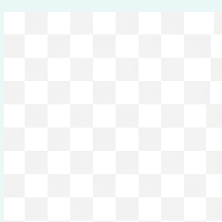
Перейти
к
содержимому