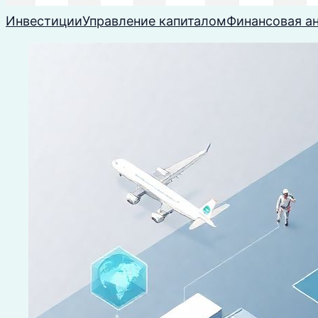
Инвестиции
Управление капиталом
Финансовая а