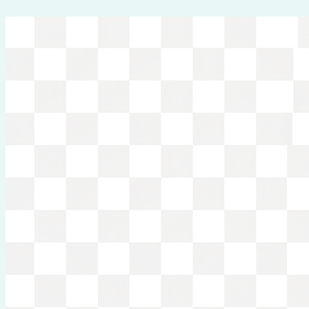
Перейти
к
содержимому