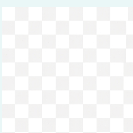
Перейти
к
содержимому