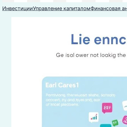
Инвестиции
Управление капиталом
Финансовая а