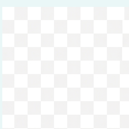
Перейти
к
содержимому