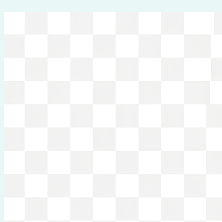
Перейти
к
содержимому