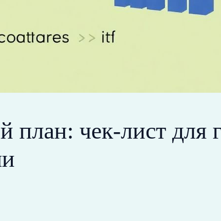
 план: чек-лист для 
ми