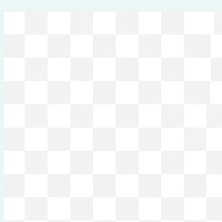
Перейти
к
содержимому