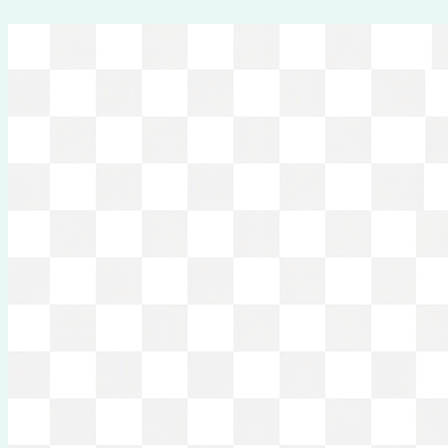
Перейти
к
содержимому