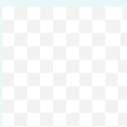
Перейти
к
содержимому