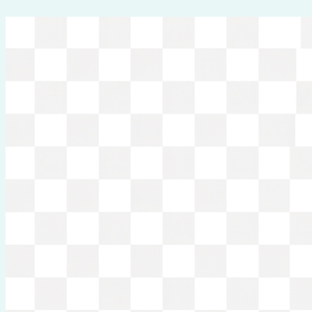
Перейти
к
содержимому