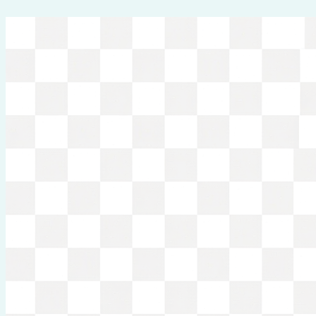
Перейти
к
содержимому