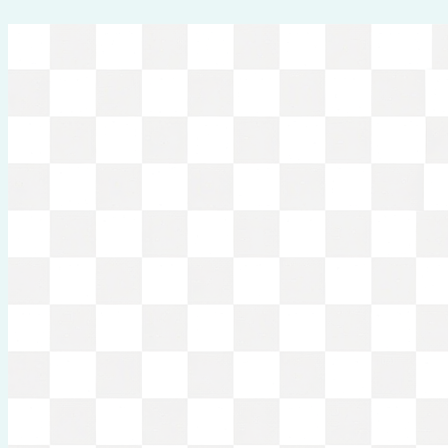
Перейти
к
содержимому