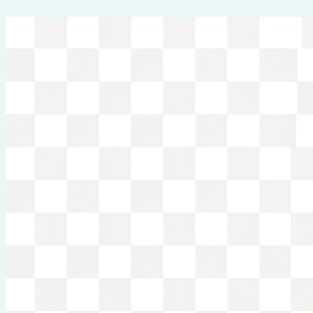
Перейти
к
содержимому