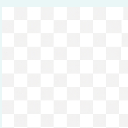
Перейти
к
содержимому