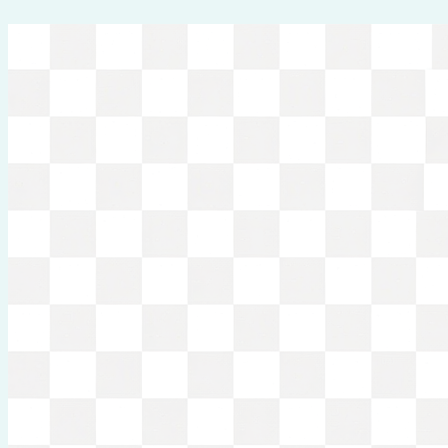
Перейти
к
содержимому