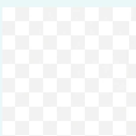
Перейти
к
содержимому