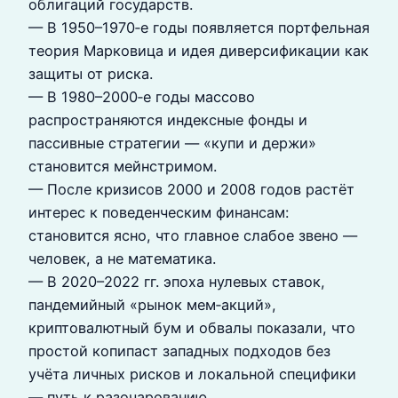
облигаций государств.
— В 1950–1970‑е годы появляется портфельная
теория Марковица и идея диверсификации как
защиты от риска.
— В 1980–2000‑е годы массово
распространяются индексные фонды и
пассивные стратегии — «купи и держи»
становится мейнстримом.
— После кризисов 2000 и 2008 годов растёт
интерес к поведенческим финансам:
становится ясно, что главное слабое звено —
человек, а не математика.
— В 2020–2022 гг. эпоха нулевых ставок,
пандемийный «рынок мем‑акций»,
криптовалютный бум и обвалы показали, что
простой копипаст западных подходов без
учёта личных рисков и локальной специфики
— путь к разочарованию.