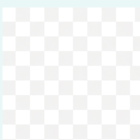
Перейти
к
содержимому