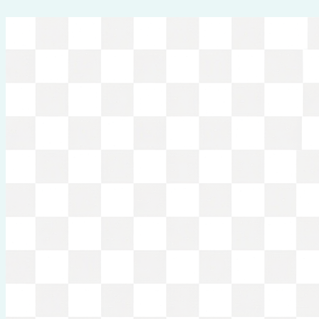
Перейти
к
содержимому