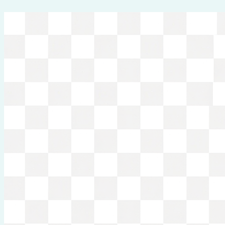
Перейти
к
содержимому