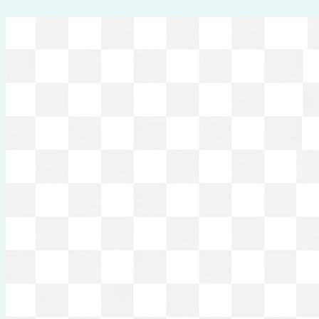
Перейти
к
содержимому