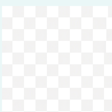
Перейти
к
содержимому