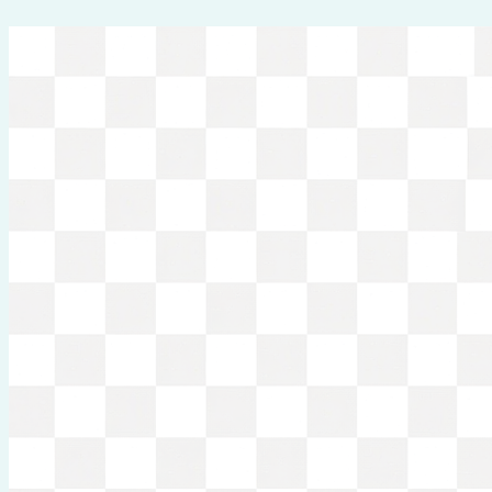
Перейти
к
содержимому