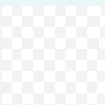
Перейти
к
содержимому