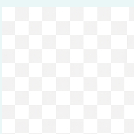
Перейти
к
содержимому