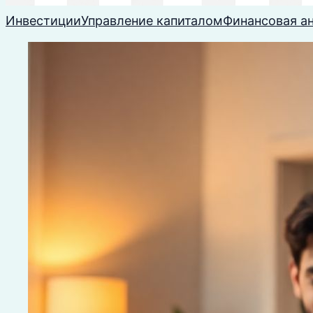
Инвестиции
Управление капиталом
Финансовая а