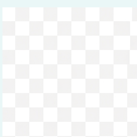
Перейти
к
содержимому