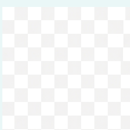
Перейти
к
содержимому