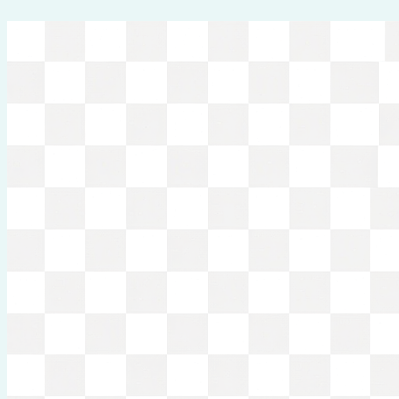
Перейти
к
содержимому