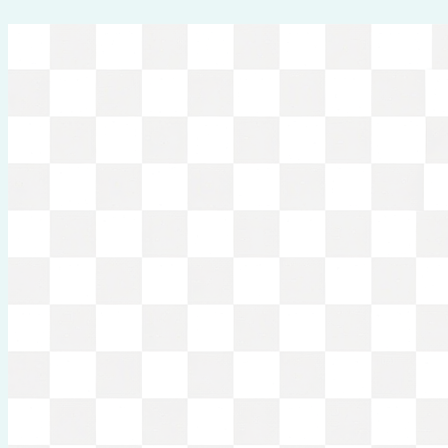
Перейти
к
содержимому