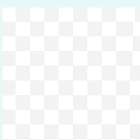
Перейти
к
содержимому