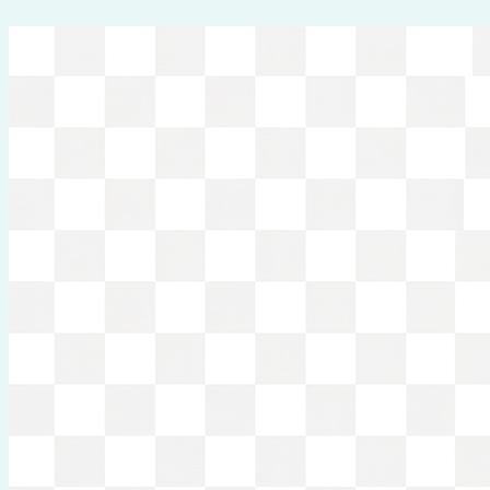
Перейти
к
содержимому