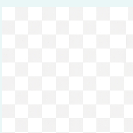
Перейти
к
содержимому