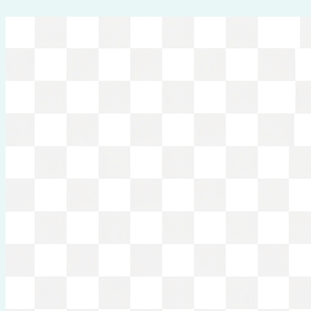
Перейти
к
содержимому