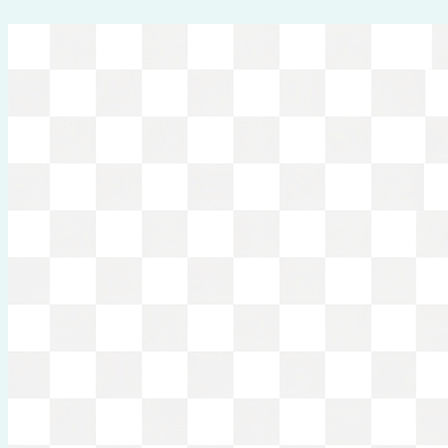
Перейти
к
содержимому