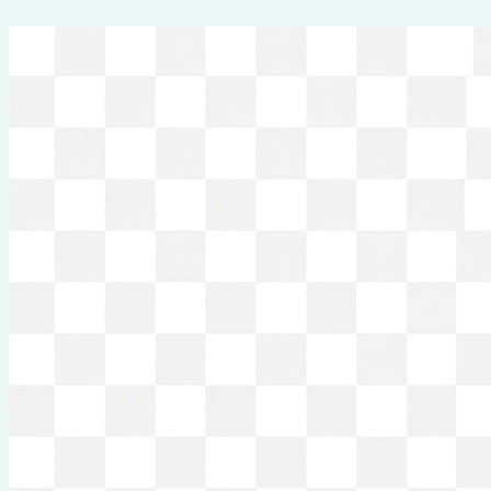
Перейти
к
содержимому