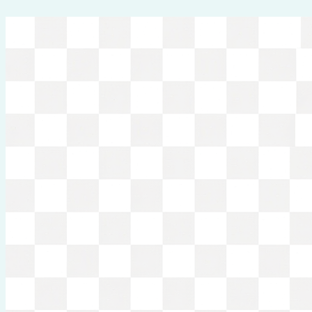
Перейти
к
содержимому