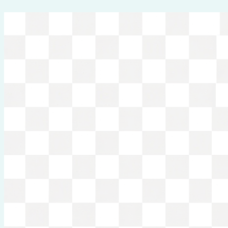
Перейти
к
содержимому