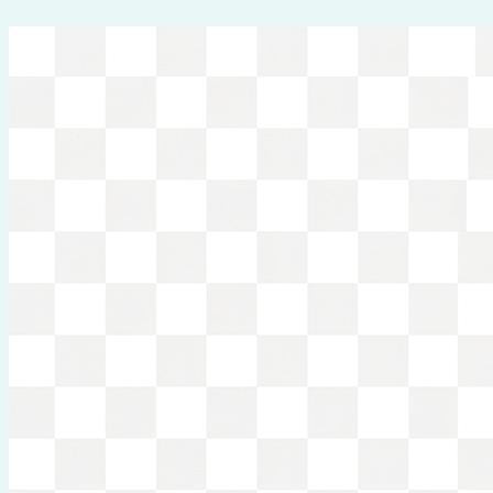
Перейти
к
содержимому