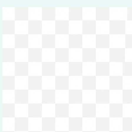
Перейти
к
содержимому