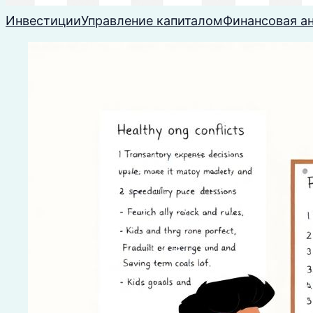
Инвестиции
Управление капиталом
Финансовая а