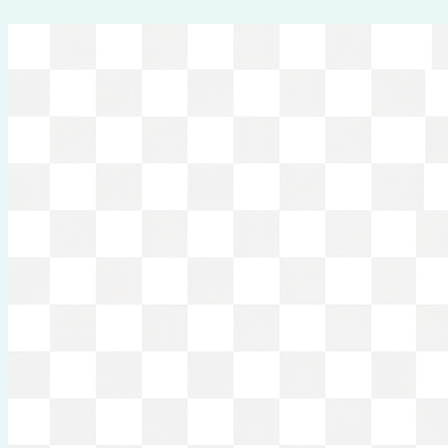
Перейти
к
содержимому