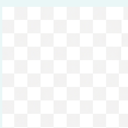
Перейти
к
содержимому