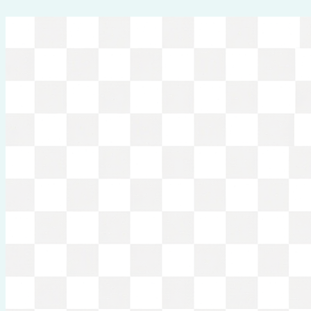
Перейти
к
содержимому