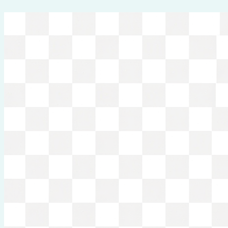
Перейти
к
содержимому