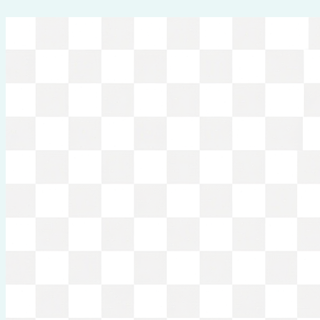
Перейти
к
содержимому