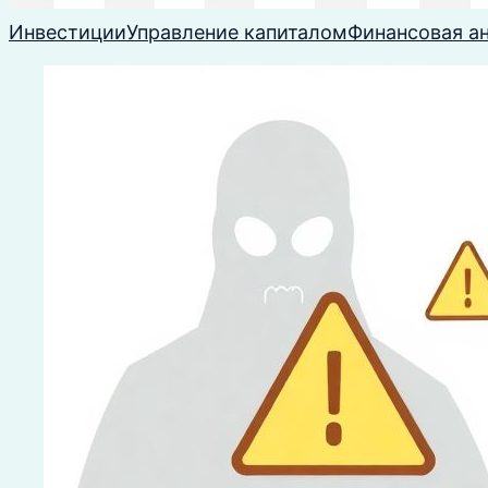
Инвестиции
Управление капиталом
Финансовая а