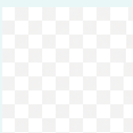
Перейти
к
содержимому