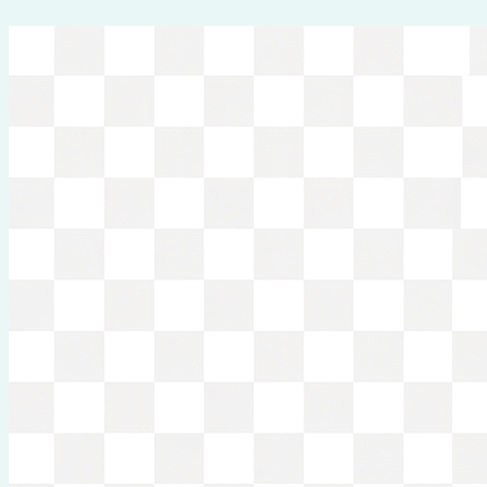
Перейти
к
содержимому