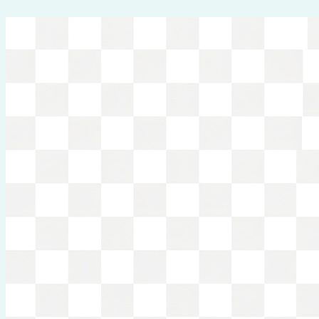
Перейти
к
содержимому