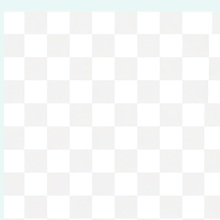
Перейти
к
содержимому