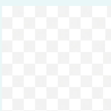
Перейти
к
содержимому